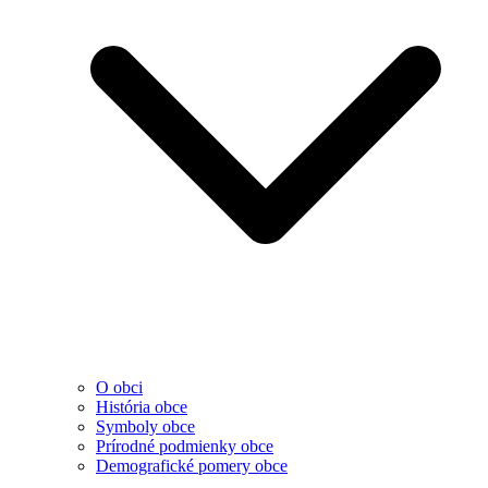
O obci
História obce
Symboly obce
Prírodné podmienky obce
Demografické pomery obce