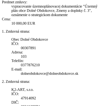
Predmet zmluvy:
vypracovanie územnoplánovacej dokumentácie "Územný
plán obce Dolné Obdokovce, Zmeny a doplnky č. 3",
oznámenie o strategickom dokumente
Cena:
10 000,00 EUR
1. Zmluvná strana:
Obec Dolné Obdokovce
IČO:
00307891
Adresa:
103
Telefón:
0377876210
E-mail:
dolneobdokovce@dolneobdokovce.sk
2. Zmluvná strana:
K2-ART, s.r.o.
IČO:
47914092
DIČ: