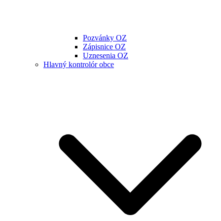
Pozvánky OZ
Zápisnice OZ
Uznesenia OZ
Hlavný kontrolór obce