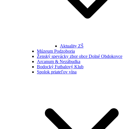
Aktuality ZŠ
Múzeum Podzoboria
Ženský spevácky zbor obce Dolné Obdokovce
Arcanum & Nezábudka
Bodocký Futbalový Klub
Spolok priateľov vína