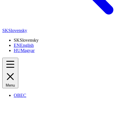
SK
Slovensky
SK
Slovensky
EN
English
HU
Magyar
Menu
OBEC