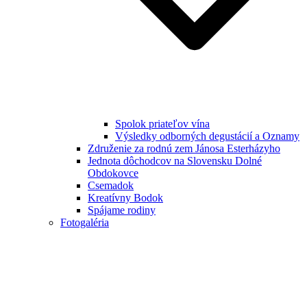
Spolok priateľov vína
Výsledky odborných degustácií a Oznamy
Združenie za rodnú zem Jánosa Esterházyho
Jednota dôchodcov na Slovensku Dolné
Obdokovce
Csemadok
Kreatívny Bodok
Spájame rodiny
Fotogaléria