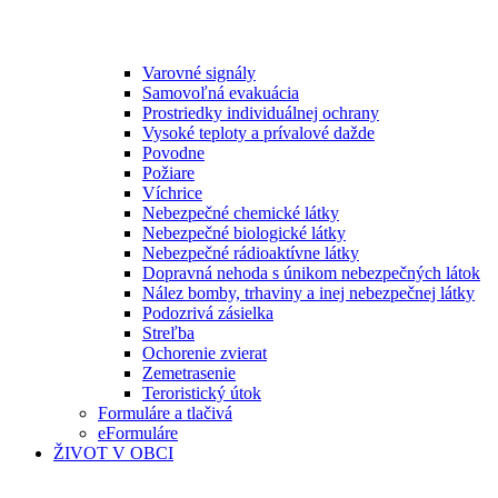
Varovné signály
Samovoľná evakuácia
Prostriedky individuálnej ochrany
Vysoké teploty a prívalové dažde
Povodne
Požiare
Víchrice
Nebezpečné chemické látky
Nebezpečné biologické látky
Nebezpečné rádioaktívne látky
Dopravná nehoda s únikom nebezpečných látok
Nález bomby, trhaviny a inej nebezpečnej látky
Podozrivá zásielka
Streľba
Ochorenie zvierat
Zemetrasenie
Teroristický útok
Formuláre a tlačivá
eFormuláre
ŽIVOT V OBCI