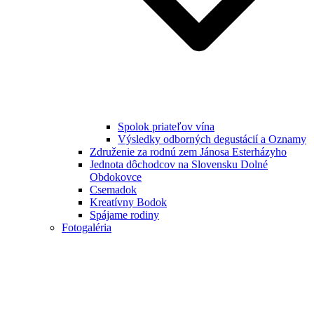
Spolok priateľov vína
Výsledky odborných degustácií a Oznamy
Združenie za rodnú zem Jánosa Esterházyho
Jednota dôchodcov na Slovensku Dolné
Obdokovce
Csemadok
Kreatívny Bodok
Spájame rodiny
Fotogaléria