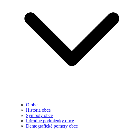
O obci
História obce
Symboly obce
Prírodné podmienky obce
Demografické pomery obce