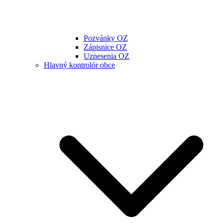
Pozvánky OZ
Zápisnice OZ
Uznesenia OZ
Hlavný kontrolór obce