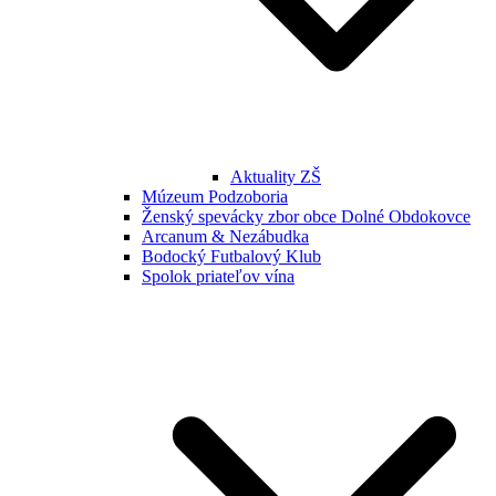
Aktuality ZŠ
Múzeum Podzoboria
Ženský spevácky zbor obce Dolné Obdokovce
Arcanum & Nezábudka
Bodocký Futbalový Klub
Spolok priateľov vína