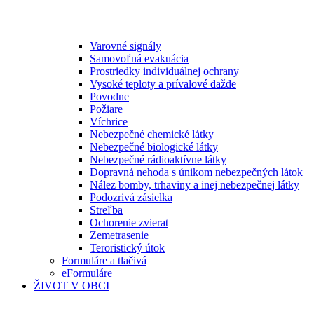
Varovné signály
Samovoľná evakuácia
Prostriedky individuálnej ochrany
Vysoké teploty a prívalové dažde
Povodne
Požiare
Víchrice
Nebezpečné chemické látky
Nebezpečné biologické látky
Nebezpečné rádioaktívne látky
Dopravná nehoda s únikom nebezpečných látok
Nález bomby, trhaviny a inej nebezpečnej látky
Podozrivá zásielka
Streľba
Ochorenie zvierat
Zemetrasenie
Teroristický útok
Formuláre a tlačivá
eFormuláre
ŽIVOT V OBCI