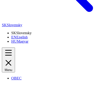
SK
Slovensky
SK
Slovensky
EN
English
HU
Magyar
Menu
OBEC