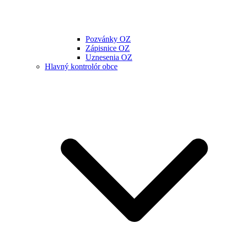
Pozvánky OZ
Zápisnice OZ
Uznesenia OZ
Hlavný kontrolór obce