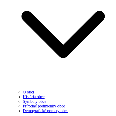
O obci
História obce
Symboly obce
Prírodné podmienky obce
Demografické pomery obce