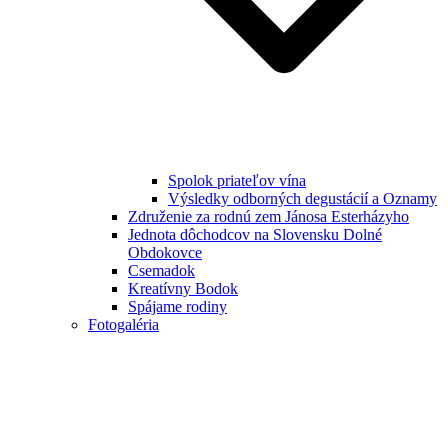
Spolok priateľov vína
Výsledky odborných degustácií a Oznamy
Združenie za rodnú zem Jánosa Esterházyho
Jednota dôchodcov na Slovensku Dolné
Obdokovce
Csemadok
Kreatívny Bodok
Spájame rodiny
Fotogaléria