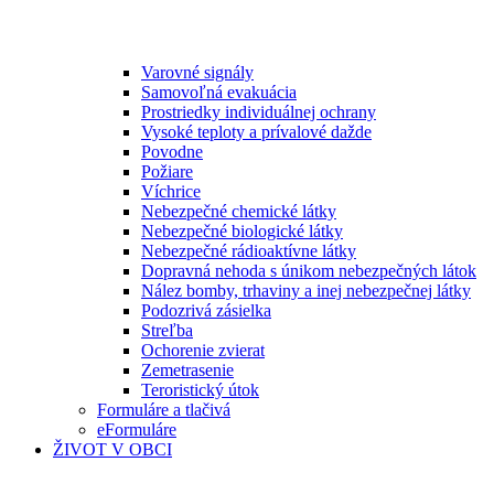
Varovné signály
Samovoľná evakuácia
Prostriedky individuálnej ochrany
Vysoké teploty a prívalové dažde
Povodne
Požiare
Víchrice
Nebezpečné chemické látky
Nebezpečné biologické látky
Nebezpečné rádioaktívne látky
Dopravná nehoda s únikom nebezpečných látok
Nález bomby, trhaviny a inej nebezpečnej látky
Podozrivá zásielka
Streľba
Ochorenie zvierat
Zemetrasenie
Teroristický útok
Formuláre a tlačivá
eFormuláre
ŽIVOT V OBCI