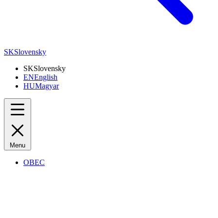
SK
Slovensky
SK
Slovensky
EN
English
HU
Magyar
Menu
OBEC