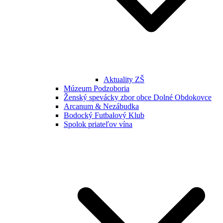
Aktuality ZŠ
Múzeum Podzoboria
Ženský spevácky zbor obce Dolné Obdokovce
Arcanum & Nezábudka
Bodocký Futbalový Klub
Spolok priateľov vína