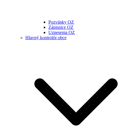
Pozvánky OZ
Zápisnice OZ
Uznesenia OZ
Hlavný kontrolór obce