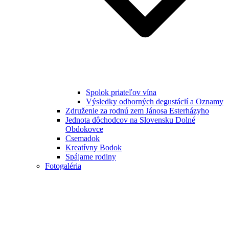
Spolok priateľov vína
Výsledky odborných degustácií a Oznamy
Združenie za rodnú zem Jánosa Esterházyho
Jednota dôchodcov na Slovensku Dolné
Obdokovce
Csemadok
Kreatívny Bodok
Spájame rodiny
Fotogaléria