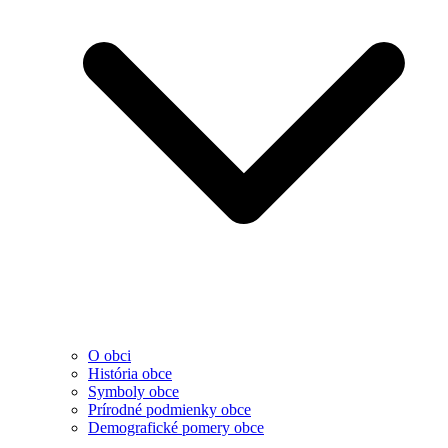
O obci
História obce
Symboly obce
Prírodné podmienky obce
Demografické pomery obce