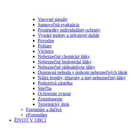
Varovné signály
Samovoľná evakuácia
Prostriedky individuálnej ochrany
Vysoké teploty a prívalové dažde
Povodne
Požiare
Víchrice
Nebezpečné chemické látky
Nebezpečné biologické látky
Nebezpečné rádioaktívne látky
Dopravná nehoda s únikom nebezpečných látok
Nález bomby, trhaviny a inej nebezpečnej látky
Podozrivá zásielka
Streľba
Ochorenie zvierat
Zemetrasenie
Teroristický útok
Formuláre a tlačivá
eFormuláre
ŽIVOT V OBCI