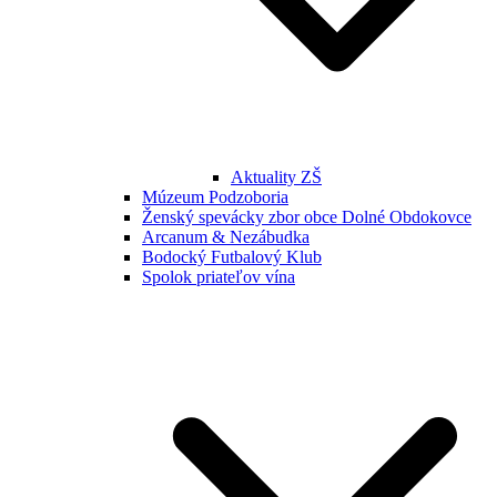
Aktuality ZŠ
Múzeum Podzoboria
Ženský spevácky zbor obce Dolné Obdokovce
Arcanum & Nezábudka
Bodocký Futbalový Klub
Spolok priateľov vína