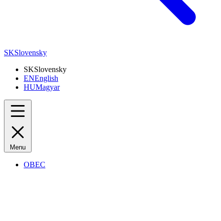
SK
Slovensky
SK
Slovensky
EN
English
HU
Magyar
Menu
OBEC