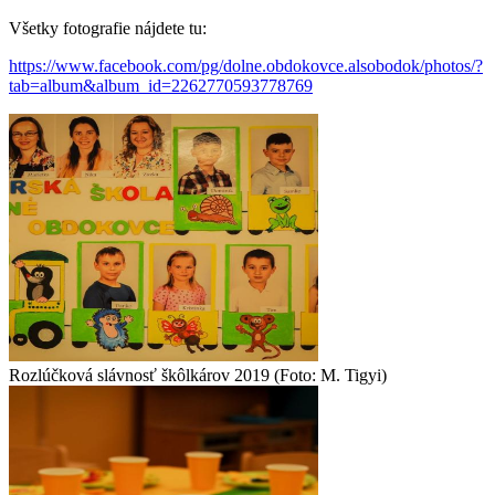
Všetky fotografie nájdete tu:
https://www.facebook.com/pg/dolne.obdokovce.alsobodok/photos/?
tab=album&album_id=2262770593778769
Rozlúčková slávnosť škôlkárov 2019 (Foto: M. Tigyi)