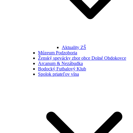
Aktuality ZŠ
Múzeum Podzoboria
Ženský spevácky zbor obce Dolné Obdokovce
Arcanum & Nezábudka
Bodocký Futbalový Klub
Spolok priateľov vína