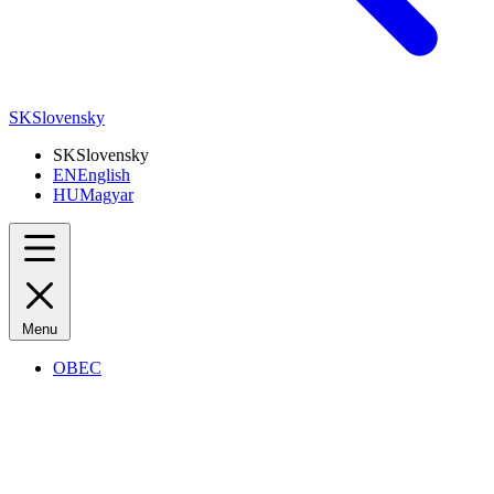
SK
Slovensky
SK
Slovensky
EN
English
HU
Magyar
Menu
OBEC