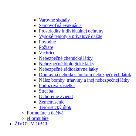
Varovné signály
Samovoľná evakuácia
Prostriedky individuálnej ochrany
Vysoké teploty a prívalové dažde
Povodne
Požiare
Víchrice
Nebezpečné chemické látky
Nebezpečné biologické látky
Nebezpečné rádioaktívne látky
Dopravná nehoda s únikom nebezpečných látok
Nález bomby, trhaviny a inej nebezpečnej látky
Podozrivá zásielka
Streľba
Ochorenie zvierat
Zemetrasenie
Teroristický útok
Formuláre a tlačivá
eFormuláre
ŽIVOT V OBCI