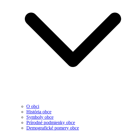
O obci
História obce
Symboly obce
Prírodné podmienky obce
Demografické pomery obce