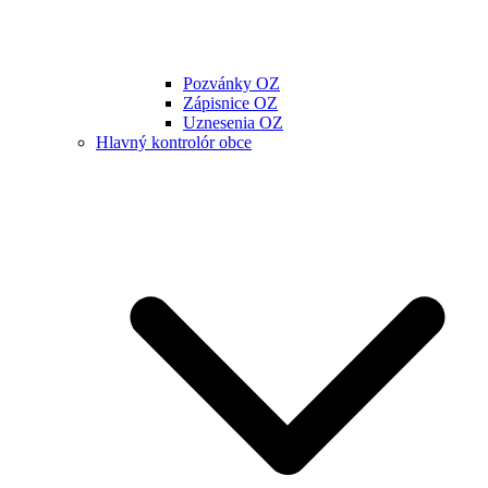
Pozvánky OZ
Zápisnice OZ
Uznesenia OZ
Hlavný kontrolór obce