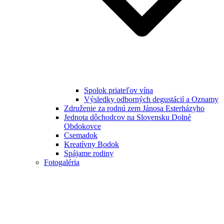
Spolok priateľov vína
Výsledky odborných degustácií a Oznamy
Združenie za rodnú zem Jánosa Esterházyho
Jednota dôchodcov na Slovensku Dolné
Obdokovce
Csemadok
Kreatívny Bodok
Spájame rodiny
Fotogaléria