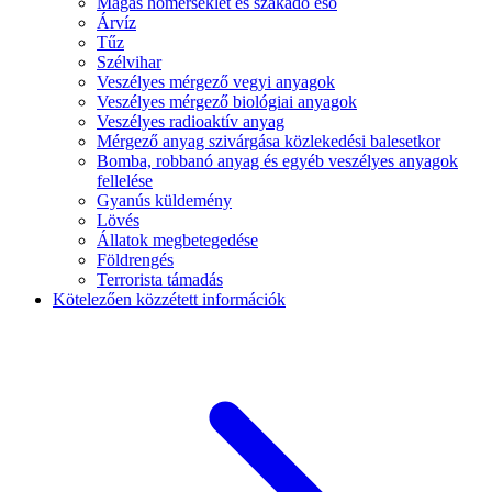
Magas hőmérséklet és szakadó eső
Árvíz
Tűz
Szélvihar
Veszélyes mérgező vegyi anyagok
Veszélyes mérgező biológiai anyagok
Veszélyes radioaktív anyag
Mérgező anyag szivárgása közlekedési balesetkor
Bomba, robbanó anyag és egyéb veszélyes anyagok
fellelése
Gyanús küldemény
Lövés
Állatok megbetegedése
Földrengés
Terrorista támadás
Kötelezően közzétett információk