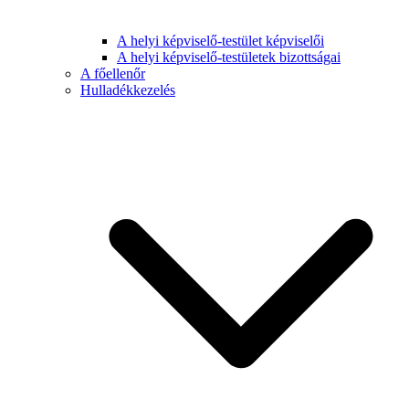
A helyi képviselő-testület képviselői
A helyi képviselő-testületek bizottságai
A főellenőr
Hulladékkezelés