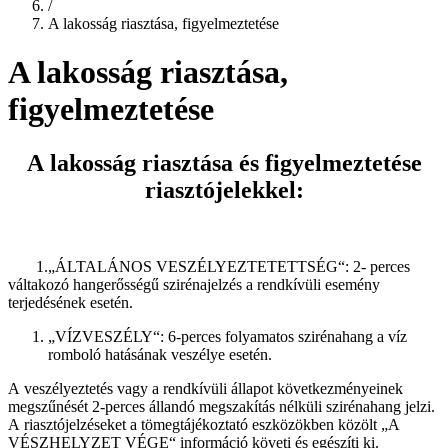
/
A lakosság riasztása, figyelmeztetése
A lakosság riasztása,
figyelmeztetése
A lakosság riasztása és figyelmeztetése
riasztójelekkel:
1.„ÁLTALÁNOS VESZÉLYEZTETETTSÉG“: 2- perces
váltakozó hangerősségű szirénajelzés a rendkívüli esemény
terjedésének esetén.
„VÍZVESZÉLY“: 6-perces folyamatos szirénahang a víz
romboló hatásának veszélye esetén.
A veszélyeztetés vagy a rendkívüli állapot következményeinek
megszűnését 2-perces állandó megszakítás nélküli szirénahang jelzi.
A riasztójelzéseket a tömegtájékoztató eszközökben közölt „A
VÉSZHELYZET VÉGE“ információ követi és egészíti ki.