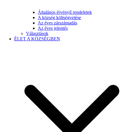
Általános érvényű rendeletek
A község költségvetése
Az éves zárszámadás
Az éves jelentés
Választások
ÉLET A KÖZSÉGBEN