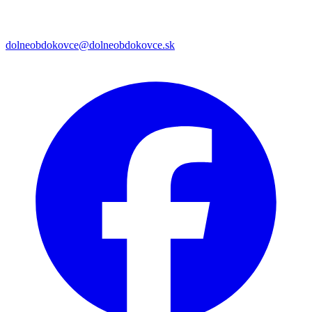
dolneobdokovce@dolneobdokovce.sk