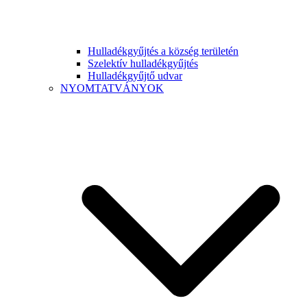
Hulladékgyűjtés a község területén
Szelektív hulladékgyűjtés
Hulladékgyűjtő udvar
NYOMTATVÁNYOK