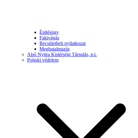
Építésügy
Fakivágás
Becsületbeli nyilatkozat
Meghatalmazás
Alsó Nyitra Kistérségi Társulás, p.t.
Polgári védelem