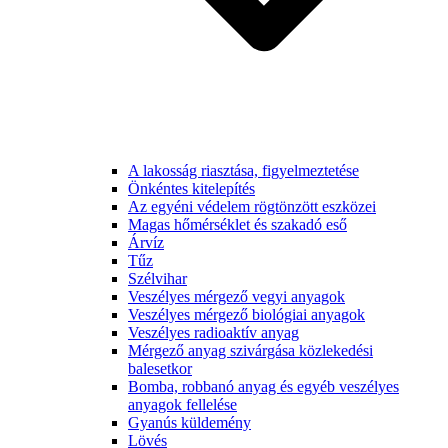
A lakosság riasztása, figyelmeztetése
Önkéntes kitelepítés
Az egyéni védelem rögtönzött eszközei
Magas hőmérséklet és szakadó eső
Árvíz
Tűz
Szélvihar
Veszélyes mérgező vegyi anyagok
Veszélyes mérgező biológiai anyagok
Veszélyes radioaktív anyag
Mérgező anyag szivárgása közlekedési
balesetkor
Bomba, robbanó anyag és egyéb veszélyes
anyagok fellelése
Gyanús küldemény
Lövés