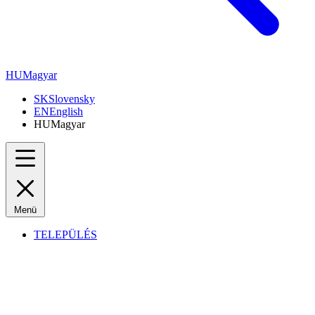
HU
Magyar
SK
Slovensky
EN
English
HU
Magyar
Menü
TELEPÜLÉS