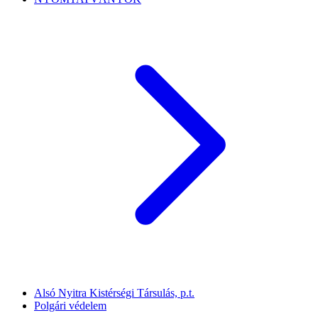
Alsó Nyitra Kistérségi Társulás, p.t.
Polgári védelem