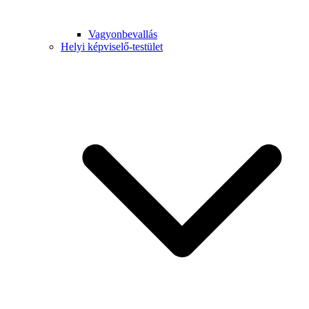
Vagyonbevallás
Helyi képviselő-testület