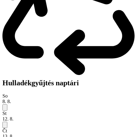
Hulladékgyűjtés naptári
So
8. 8.
St
12. 8.
Čt
13. 8.