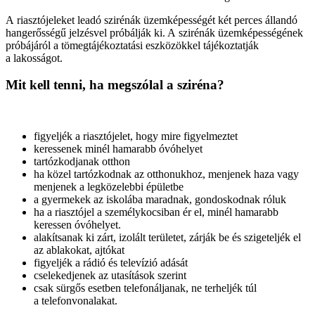
A riasztójeleket leadó szirénák üzemképességét két perces állandó
hangerősségű jelzésvel próbálják ki. A szirénák üzemképességének
próbájáról a tömegtájékoztatási eszközökkel tájékoztatják
a lakosságot.
Mit kell tenni, ha megszólal a sziréna?
figyeljék a riasztójelet, hogy mire figyelmeztet
keressenek minél hamarabb óvóhelyet
tartózkodjanak otthon
ha közel tartózkodnak az otthonukhoz, menjenek haza vagy
menjenek a legközelebbi épületbe
a gyermekek az iskolába maradnak, gondoskodnak róluk
ha a riasztójel a személykocsiban ér el, minél hamarabb
keressen óvóhelyet.
alakítsanak ki zárt, izolált területet, zárják be és szigeteljék el
az ablakokat, ajtókat
figyeljék a rádió és televízió adását
cselekedjenek az utasítások szerint
csak sürgős esetben telefonáljanak, ne terheljék túl
a telefonvonalakat.