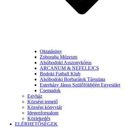
Oktatásügy
Zoboralja Múzeum
Alsóbodoki Asszonykórus
ARCANUM & NEFELEJCS
Bodoki Futball Klub
Alsóbodoki Borbarátok Társulata
Esterházy János Szülőföldjéért Egyesület
Csemadok
Egyház
Községi temető
Községi könyvtár
Idegenforgalom
Közlekedés
ELÉRHETŐSÉGEK