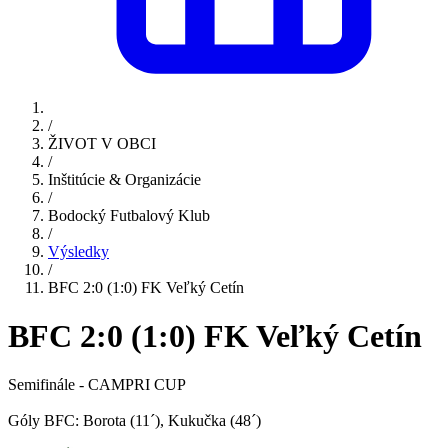
/
ŽIVOT V OBCI
/
Inštitúcie & Organizácie
/
Bodocký Futbalový Klub
/
Výsledky
/
BFC 2:0 (1:0) FK Veľký Cetín
BFC 2:0 (1:0) FK Veľký Cetín
Semifinále - CAMPRI CUP
Góly BFC: Borota (11´), Kukučka (48´)