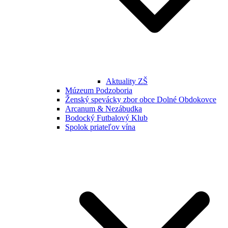
Aktuality ZŠ
Múzeum Podzoboria
Ženský spevácky zbor obce Dolné Obdokovce
Arcanum & Nezábudka
Bodocký Futbalový Klub
Spolok priateľov vína