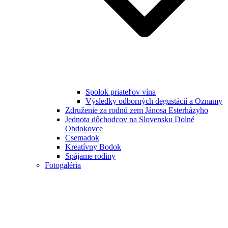
Spolok priateľov vína
Výsledky odborných degustácií a Oznamy
Združenie za rodnú zem Jánosa Esterházyho
Jednota dôchodcov na Slovensku Dolné
Obdokovce
Csemadok
Kreatívny Bodok
Spájame rodiny
Fotogaléria