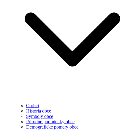
O obci
História obce
Symboly obce
Prírodné podmienky obce
Demografické pomery obce