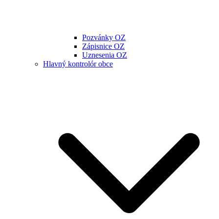
Pozvánky OZ
Zápisnice OZ
Uznesenia OZ
Hlavný kontrolór obce