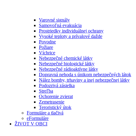
Varovné signály
Samovoľná evakuácia
Prostriedky individuálnej ochrany
Vysoké teploty a prívalové dažde
Povodne
Požiare
Víchrice
Nebezpečné chemické látky
Nebezpečné biologické látky
Nebezpečné rádioaktívne látky
Dopravná nehoda s únikom nebezpečných látok
Nález bomby, trhaviny a inej nebezpečnej látky
Podozrivá zásielka
Streľba
Ochorenie zvierat
Zemetrasenie
Teroristický útok
Formuláre a tlačivá
eFormuláre
ŽIVOT V OBCI