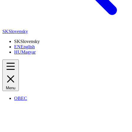
SK
Slovensky
SK
Slovensky
EN
English
HU
Magyar
Menu
OBEC