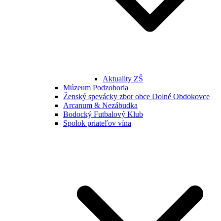
Aktuality ZŠ
Múzeum Podzoboria
Ženský spevácky zbor obce Dolné Obdokovce
Arcanum & Nezábudka
Bodocký Futbalový Klub
Spolok priateľov vína