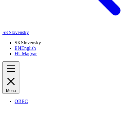
SK
Slovensky
SK
Slovensky
EN
English
HU
Magyar
Menu
OBEC