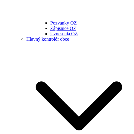
Pozvánky OZ
Zápisnice OZ
Uznesenia OZ
Hlavný kontrolór obce