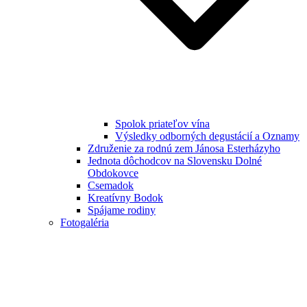
Spolok priateľov vína
Výsledky odborných degustácií a Oznamy
Združenie za rodnú zem Jánosa Esterházyho
Jednota dôchodcov na Slovensku Dolné
Obdokovce
Csemadok
Kreatívny Bodok
Spájame rodiny
Fotogaléria