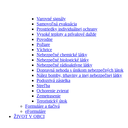
Varovné signály
Samovoľná evakuácia
Prostriedky individuálnej ochrany
Vysoké teploty a prívalové dažde
Povodne
Požiare
Víchrice
Nebezpečné chemické látky
Nebezpečné biologické látky
Nebezpečné rádioaktívne látky
Dopravná nehoda s únikom nebezpečných látok
Nález bomby, trhaviny a inej nebezpečnej látky
Podozrivá zásielka
Streľba
Ochorenie zvierat
Zemetrasenie
Teroristický útok
Formuláre a tlačivá
eFormuláre
ŽIVOT V OBCI