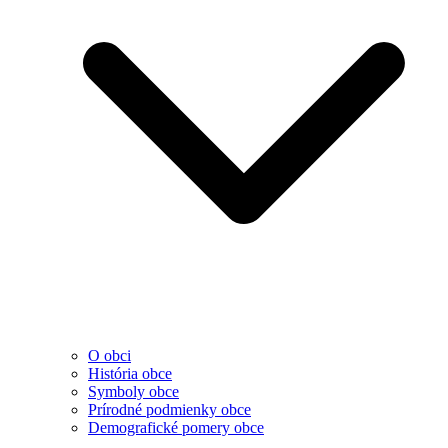
O obci
História obce
Symboly obce
Prírodné podmienky obce
Demografické pomery obce