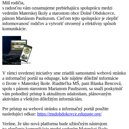
Milí rodičia,
s radosťou vám oznamujeme prebiehajúcu spoluprácu medzi
vedením Materskej školy a starostom obce Dolné Obdokovce,
pánom Mariánom Pauliszom. Cieľom tejto spolupráce je zlepšiť
informovanosť rodičov a vytvoriť otvorený a efektívny spôsob
komunikácie.
V rámci uvedenej iniciatívy sme zriadili samostatnú webovú stránku
a informačný portál na edupage, kde nájdete dôležité informácie
o živote v Materskej škole. Riaditeľka MŠ, pani Blanka Bencová,
spolu s pánom starostom Marianom Pauliszom, sa snaží poskytnúť
vám pohodlný prístup k aktuálnym udalostiam, plánovaným
aktivitám a všetkým dôležitým informáciám.
Pre prístup na webovú stránku a informačný portál použite
nasledujúci odkaz:
https://msdobdokovce.edupage.org/
Veríme, že táto nová platforma bude užitočným nástrojom
na zlepšenie komunikácie medzi vedením Materskej školy,