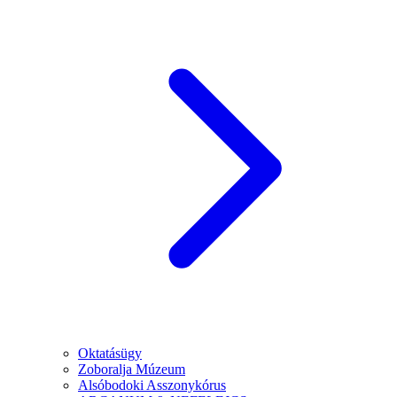
Oktatásügy
Zoboralja Múzeum
Alsóbodoki Asszonykórus