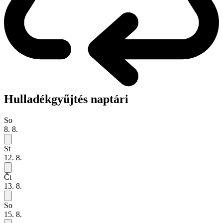
Hulladékgyűjtés naptári
So
8. 8.
St
12. 8.
Čt
13. 8.
So
15. 8.