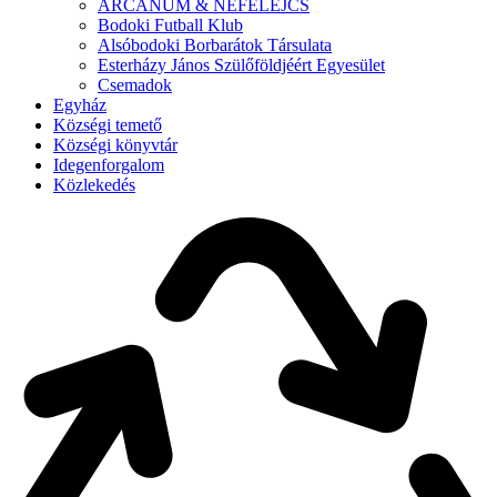
ARCANUM & NEFELEJCS
Bodoki Futball Klub
Alsóbodoki Borbarátok Társulata
Esterházy János Szülőföldjéért Egyesület
Csemadok
Egyház
Községi temető
Községi könyvtár
Idegenforgalom
Közlekedés