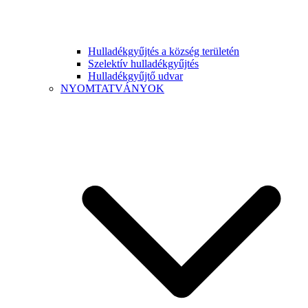
Hulladékgyűjtés a község területén
Szelektív hulladékgyűjtés
Hulladékgyűjtő udvar
NYOMTATVÁNYOK