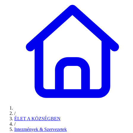
/
ÉLET A KÖZSÉGBEN
/
Intezmények & Szervezetek