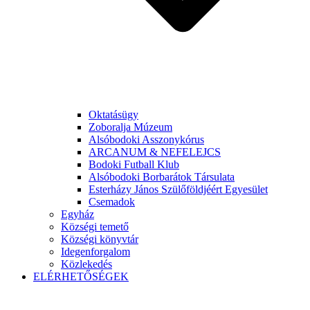
Oktatásügy
Zoboralja Múzeum
Alsóbodoki Asszonykórus
ARCANUM & NEFELEJCS
Bodoki Futball Klub
Alsóbodoki Borbarátok Társulata
Esterházy János Szülőföldjéért Egyesület
Csemadok
Egyház
Községi temető
Községi könyvtár
Idegenforgalom
Közlekedés
ELÉRHETŐSÉGEK