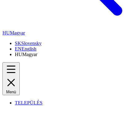
HU
Magyar
SK
Slovensky
EN
English
HU
Magyar
Menü
TELEPÜLÉS