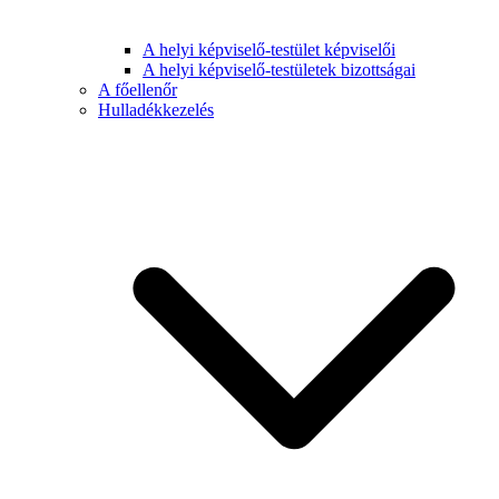
A helyi képviselő-testület képviselői
A helyi képviselő-testületek bizottságai
A főellenőr
Hulladékkezelés