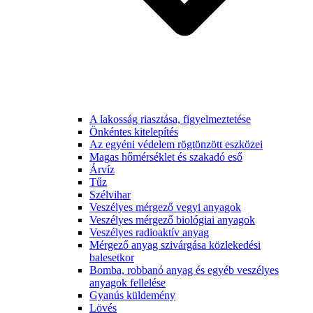
A lakosság riasztása, figyelmeztetése
Önkéntes kitelepítés
Az egyéni védelem rögtönzött eszközei
Magas hőmérséklet és szakadó eső
Árvíz
Tűz
Szélvihar
Veszélyes mérgező vegyi anyagok
Veszélyes mérgező biológiai anyagok
Veszélyes radioaktív anyag
Mérgező anyag szivárgása közlekedési
balesetkor
Bomba, robbanó anyag és egyéb veszélyes
anyagok fellelése
Gyanús küldemény
Lövés