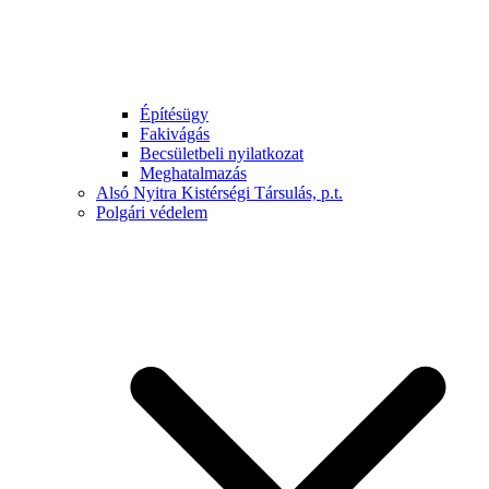
Építésügy
Fakivágás
Becsületbeli nyilatkozat
Meghatalmazás
Alsó Nyitra Kistérségi Társulás, p.t.
Polgári védelem