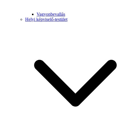
Vagyonbevallás
Helyi képviselő-testület