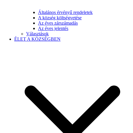
Általános érvényű rendeletek
A község költségvetése
Az éves zárszámadás
Az éves jelentés
Választások
ÉLET A KÖZSÉGBEN