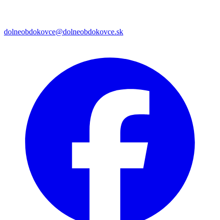
dolneobdokovce@dolneobdokovce.sk