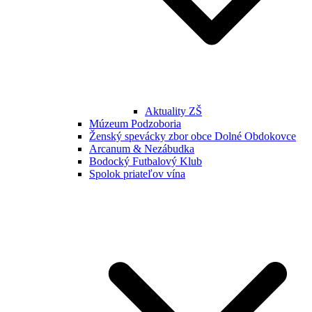
Aktuality ZŠ
Múzeum Podzoboria
Ženský spevácky zbor obce Dolné Obdokovce
Arcanum & Nezábudka
Bodocký Futbalový Klub
Spolok priateľov vína