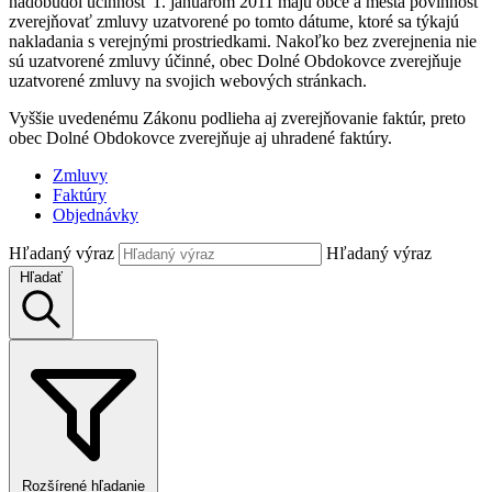
nadobudol účinnosť 1. januárom 2011 majú obce a mestá povinnosť
zverejňovať zmluvy uzatvorené po tomto dátume, ktoré sa týkajú
nakladania s verejnými prostriedkami. Nakoľko bez zverejnenia nie
sú uzatvorené zmluvy účinné, obec Dolné Obdokovce zverejňuje
uzatvorené zmluvy na svojich webových stránkach.
Vyššie uvedenému Zákonu podlieha aj zverejňovanie faktúr, preto
obec Dolné Obdokovce zverejňuje aj uhradené faktúry.
Zmluvy
Faktúry
Objednávky
Hľadaný výraz
Hľadaný výraz
Hľadať
Rozšírené hľadanie