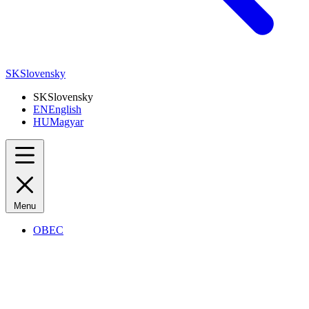
SK
Slovensky
SK
Slovensky
EN
English
HU
Magyar
Menu
OBEC