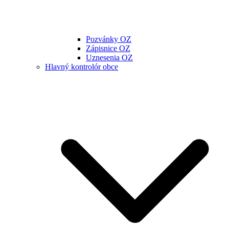
Pozvánky OZ
Zápisnice OZ
Uznesenia OZ
Hlavný kontrolór obce