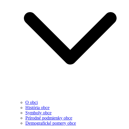
O obci
História obce
Symboly obce
Prírodné podmienky obce
Demografické pomery obce