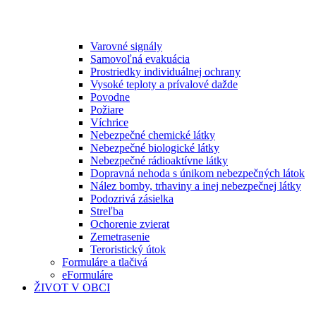
Varovné signály
Samovoľná evakuácia
Prostriedky individuálnej ochrany
Vysoké teploty a prívalové dažde
Povodne
Požiare
Víchrice
Nebezpečné chemické látky
Nebezpečné biologické látky
Nebezpečné rádioaktívne látky
Dopravná nehoda s únikom nebezpečných látok
Nález bomby, trhaviny a inej nebezpečnej látky
Podozrivá zásielka
Streľba
Ochorenie zvierat
Zemetrasenie
Teroristický útok
Formuláre a tlačivá
eFormuláre
ŽIVOT V OBCI