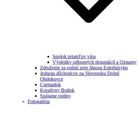
Spolok priateľov vína
Výsledky odborných degustácií a Oznamy
Združenie za rodnú zem Jánosa Esterházyho
Jednota dôchodcov na Slovensku Dolné
Obdokovce
Csemadok
Kreatívny Bodok
Spájame rodiny
Fotogaléria