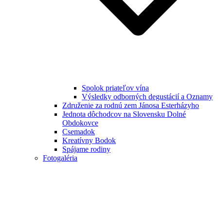
Spolok priateľov vína
Výsledky odborných degustácií a Oznamy
Združenie za rodnú zem Jánosa Esterházyho
Jednota dôchodcov na Slovensku Dolné
Obdokovce
Csemadok
Kreatívny Bodok
Spájame rodiny
Fotogaléria