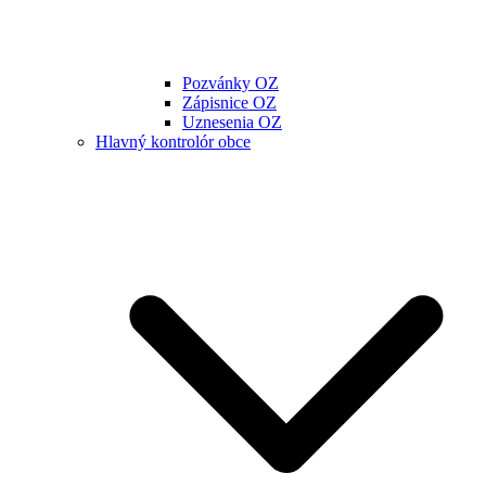
Pozvánky OZ
Zápisnice OZ
Uznesenia OZ
Hlavný kontrolór obce