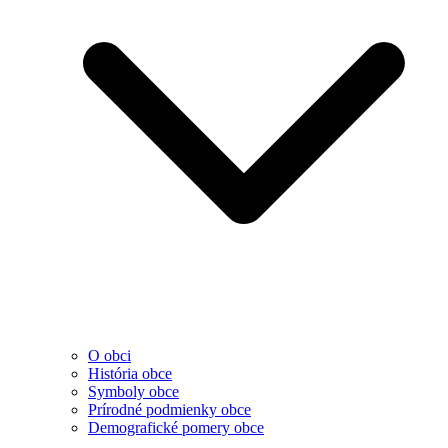
O obci
História obce
Symboly obce
Prírodné podmienky obce
Demografické pomery obce