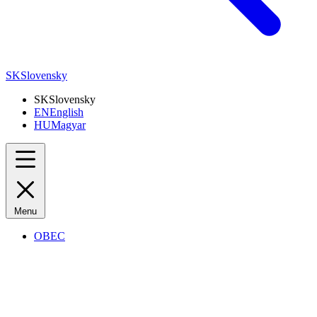
SK
Slovensky
SK
Slovensky
EN
English
HU
Magyar
Menu
OBEC