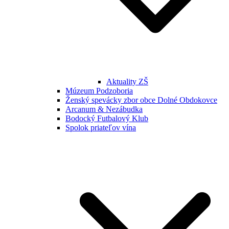
Aktuality ZŠ
Múzeum Podzoboria
Ženský spevácky zbor obce Dolné Obdokovce
Arcanum & Nezábudka
Bodocký Futbalový Klub
Spolok priateľov vína