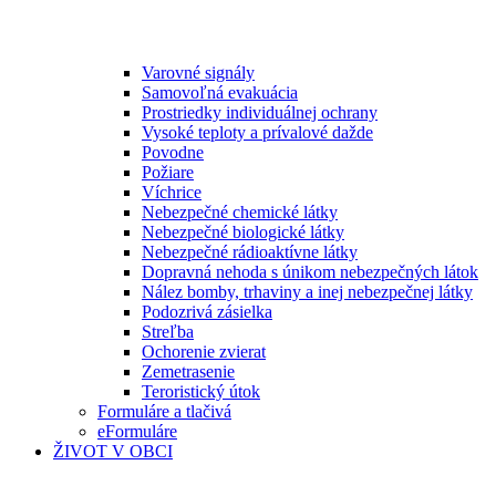
Varovné signály
Samovoľná evakuácia
Prostriedky individuálnej ochrany
Vysoké teploty a prívalové dažde
Povodne
Požiare
Víchrice
Nebezpečné chemické látky
Nebezpečné biologické látky
Nebezpečné rádioaktívne látky
Dopravná nehoda s únikom nebezpečných látok
Nález bomby, trhaviny a inej nebezpečnej látky
Podozrivá zásielka
Streľba
Ochorenie zvierat
Zemetrasenie
Teroristický útok
Formuláre a tlačivá
eFormuláre
ŽIVOT V OBCI