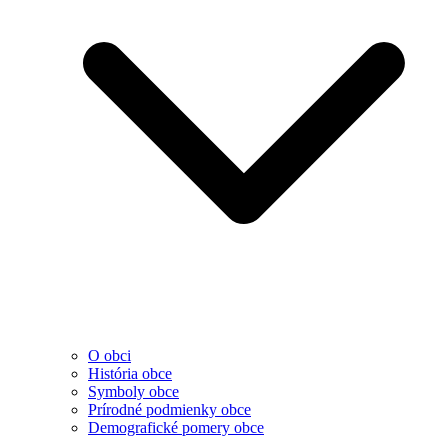
O obci
História obce
Symboly obce
Prírodné podmienky obce
Demografické pomery obce