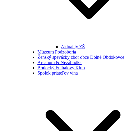
Aktuality ZŠ
Múzeum Podzoboria
Ženský spevácky zbor obce Dolné Obdokovce
Arcanum & Nezábudka
Bodocký Futbalový Klub
Spolok priateľov vína