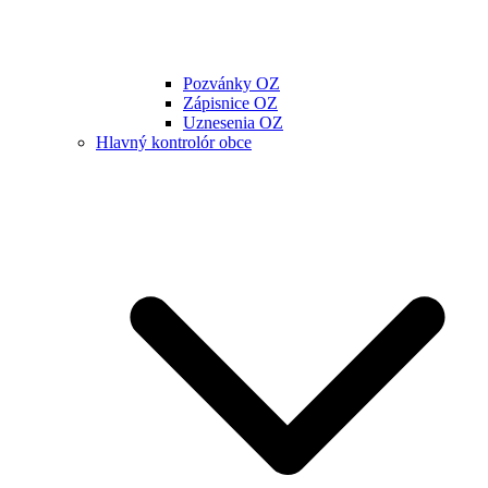
Pozvánky OZ
Zápisnice OZ
Uznesenia OZ
Hlavný kontrolór obce