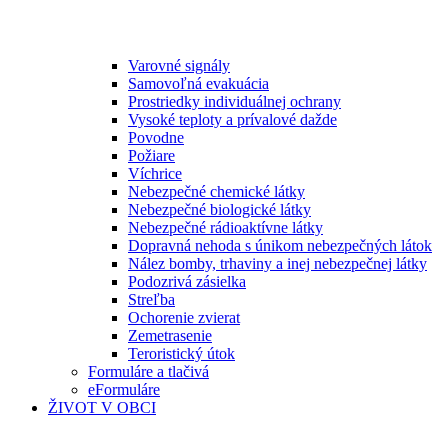
Varovné signály
Samovoľná evakuácia
Prostriedky individuálnej ochrany
Vysoké teploty a prívalové dažde
Povodne
Požiare
Víchrice
Nebezpečné chemické látky
Nebezpečné biologické látky
Nebezpečné rádioaktívne látky
Dopravná nehoda s únikom nebezpečných látok
Nález bomby, trhaviny a inej nebezpečnej látky
Podozrivá zásielka
Streľba
Ochorenie zvierat
Zemetrasenie
Teroristický útok
Formuláre a tlačivá
eFormuláre
ŽIVOT V OBCI