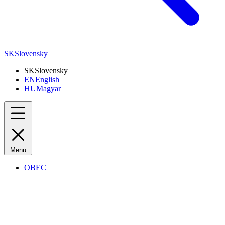
SK
Slovensky
SK
Slovensky
EN
English
HU
Magyar
Menu
OBEC