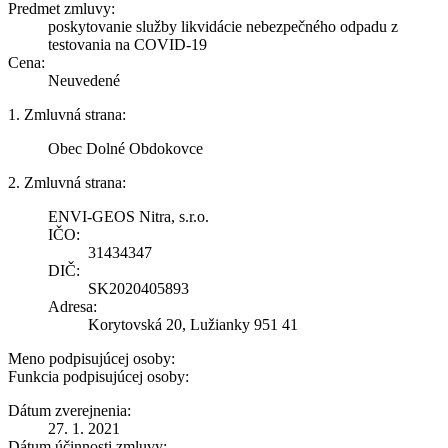
Predmet zmluvy:
poskytovanie služby likvidácie nebezpečného odpadu z
testovania na COVID-19
Cena:
Neuvedené
1. Zmluvná strana:
Obec Dolné Obdokovce
2. Zmluvná strana:
ENVI-GEOS Nitra, s.r.o.
IČO:
31434347
DIČ:
SK2020405893
Adresa:
Korytovská 20, Lužianky 951 41
Meno podpisujúcej osoby:
Funkcia podpisujúcej osoby:
Dátum zverejnenia:
27. 1. 2021
Dátum účinnosti zmluvy: