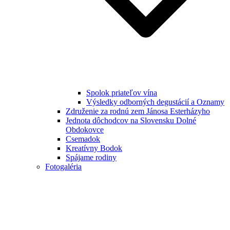
Spolok priateľov vína
Výsledky odborných degustácií a Oznamy
Združenie za rodnú zem Jánosa Esterházyho
Jednota dôchodcov na Slovensku Dolné
Obdokovce
Csemadok
Kreatívny Bodok
Spájame rodiny
Fotogaléria