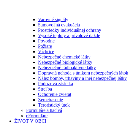
Varovné signály
Samovoľná evakuácia
Prostriedky individuálnej ochrany
Vysoké teploty a prívalové dažde
Povodne
Požiare
Víchrice
Nebezpečné chemické látky
Nebezpečné biologické látky
Nebezpečné rádioaktívne látky
Dopravná nehoda s únikom nebezpečných látok
Nález bomby, trhaviny a inej nebezpečnej látky
Podozrivá zásielka
Streľba
Ochorenie zvierat
Zemetrasenie
Teroristický útok
Formuláre a tlačivá
eFormuláre
ŽIVOT V OBCI