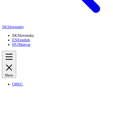
SK
Slovensky
SK
Slovensky
EN
English
HU
Magyar
Menu
OBEC