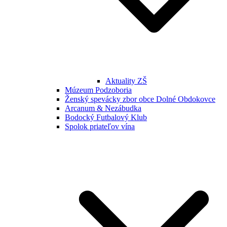
Aktuality ZŠ
Múzeum Podzoboria
Ženský spevácky zbor obce Dolné Obdokovce
Arcanum & Nezábudka
Bodocký Futbalový Klub
Spolok priateľov vína