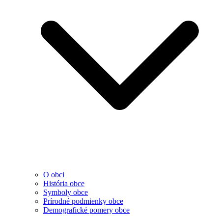
O obci
História obce
Symboly obce
Prírodné podmienky obce
Demografické pomery obce