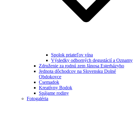
Spolok priateľov vína
Výsledky odborných degustácií a Oznamy
Združenie za rodnú zem Jánosa Esterházyho
Jednota dôchodcov na Slovensku Dolné
Obdokovce
Csemadok
Kreatívny Bodok
Spájame rodiny
Fotogaléria