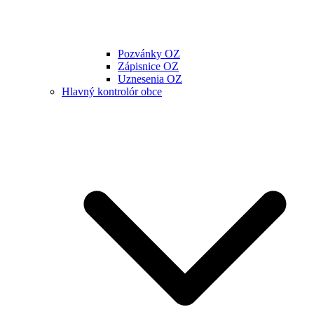
Pozvánky OZ
Zápisnice OZ
Uznesenia OZ
Hlavný kontrolór obce