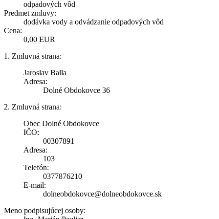
odpadových vôd
Predmet zmluvy:
dodávka vody a odvádzanie odpadových vôd
Cena:
0,00 EUR
1. Zmluvná strana:
Jaroslav Balla
Adresa:
Dolné Obdokovce 36
2. Zmluvná strana:
Obec Dolné Obdokovce
IČO:
00307891
Adresa:
103
Telefón:
0377876210
E-mail:
dolneobdokovce@dolneobdokovce.sk
Meno podpisujúcej osoby: