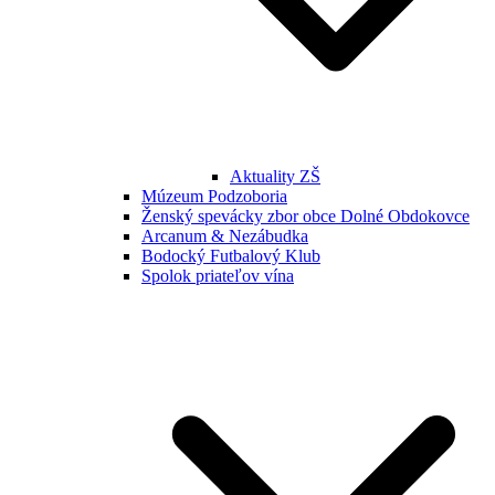
Aktuality ZŠ
Múzeum Podzoboria
Ženský spevácky zbor obce Dolné Obdokovce
Arcanum & Nezábudka
Bodocký Futbalový Klub
Spolok priateľov vína