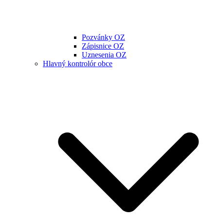
Pozvánky OZ
Zápisnice OZ
Uznesenia OZ
Hlavný kontrolór obce