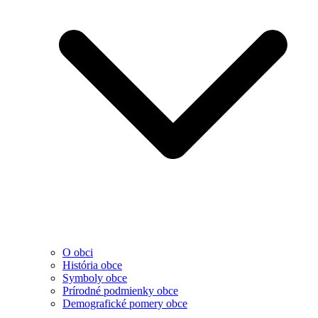
O obci
História obce
Symboly obce
Prírodné podmienky obce
Demografické pomery obce