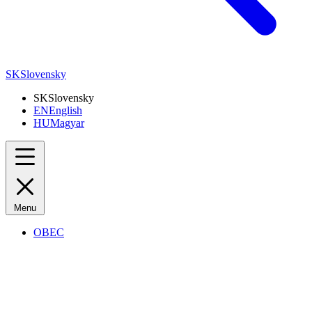
SK
Slovensky
SK
Slovensky
EN
English
HU
Magyar
Menu
OBEC