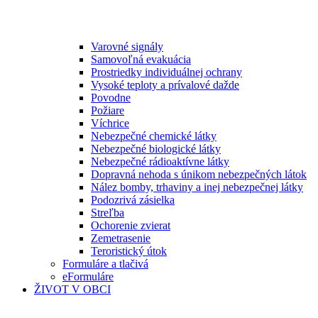
Varovné signály
Samovoľná evakuácia
Prostriedky individuálnej ochrany
Vysoké teploty a prívalové dažde
Povodne
Požiare
Víchrice
Nebezpečné chemické látky
Nebezpečné biologické látky
Nebezpečné rádioaktívne látky
Dopravná nehoda s únikom nebezpečných látok
Nález bomby, trhaviny a inej nebezpečnej látky
Podozrivá zásielka
Streľba
Ochorenie zvierat
Zemetrasenie
Teroristický útok
Formuláre a tlačivá
eFormuláre
ŽIVOT V OBCI