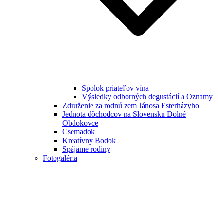
Spolok priateľov vína
Výsledky odborných degustácií a Oznamy
Združenie za rodnú zem Jánosa Esterházyho
Jednota dôchodcov na Slovensku Dolné
Obdokovce
Csemadok
Kreatívny Bodok
Spájame rodiny
Fotogaléria