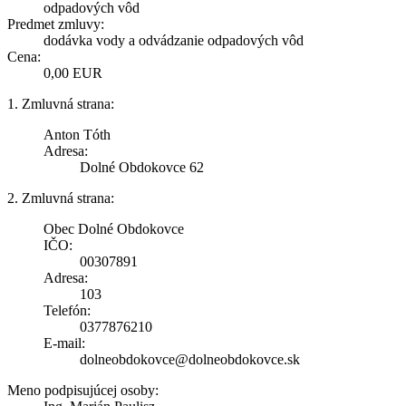
odpadových vôd
Predmet zmluvy:
dodávka vody a odvádzanie odpadových vôd
Cena:
0,00 EUR
1. Zmluvná strana:
Anton Tóth
Adresa:
Dolné Obdokovce 62
2. Zmluvná strana:
Obec Dolné Obdokovce
IČO:
00307891
Adresa:
103
Telefón:
0377876210
E-mail:
dolneobdokovce@dolneobdokovce.sk
Meno podpisujúcej osoby: