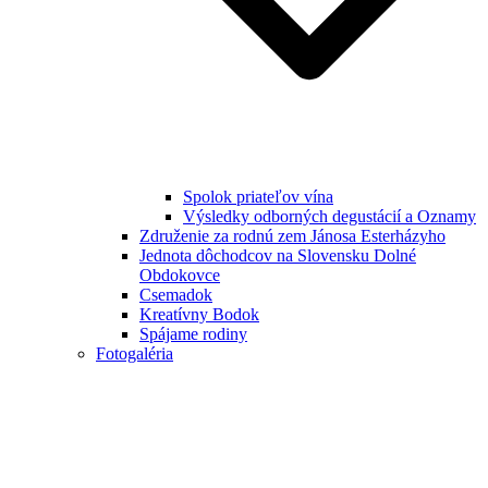
Spolok priateľov vína
Výsledky odborných degustácií a Oznamy
Združenie za rodnú zem Jánosa Esterházyho
Jednota dôchodcov na Slovensku Dolné
Obdokovce
Csemadok
Kreatívny Bodok
Spájame rodiny
Fotogaléria