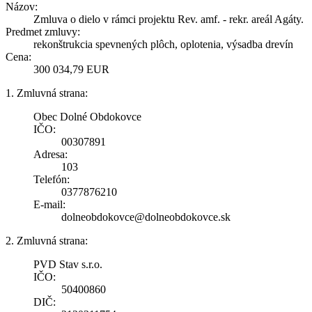
Názov:
Zmluva o dielo v rámci projektu Rev. amf. - rekr. areál Agáty.
Predmet zmluvy:
rekonštrukcia spevnených plôch, oplotenia, výsadba drevín
Cena:
300 034,79 EUR
1. Zmluvná strana:
Obec Dolné Obdokovce
IČO:
00307891
Adresa:
103
Telefón:
0377876210
E-mail:
dolneobdokovce@dolneobdokovce.sk
2. Zmluvná strana:
PVD Stav s.r.o.
IČO:
50400860
DIČ: