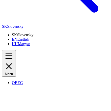
SK
Slovensky
SK
Slovensky
EN
English
HU
Magyar
Menu
OBEC