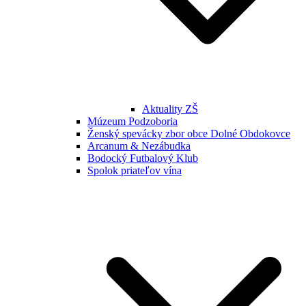
Aktuality ZŠ
Múzeum Podzoboria
Ženský spevácky zbor obce Dolné Obdokovce
Arcanum & Nezábudka
Bodocký Futbalový Klub
Spolok priateľov vína