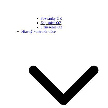
Pozvánky OZ
Zápisnice OZ
Uznesenia OZ
Hlavný kontrolór obce