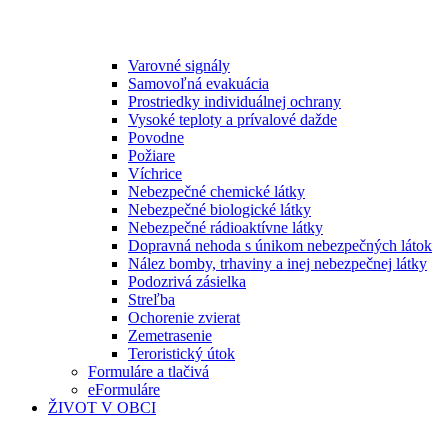
Varovné signály
Samovoľná evakuácia
Prostriedky individuálnej ochrany
Vysoké teploty a prívalové dažde
Povodne
Požiare
Víchrice
Nebezpečné chemické látky
Nebezpečné biologické látky
Nebezpečné rádioaktívne látky
Dopravná nehoda s únikom nebezpečných látok
Nález bomby, trhaviny a inej nebezpečnej látky
Podozrivá zásielka
Streľba
Ochorenie zvierat
Zemetrasenie
Teroristický útok
Formuláre a tlačivá
eFormuláre
ŽIVOT V OBCI