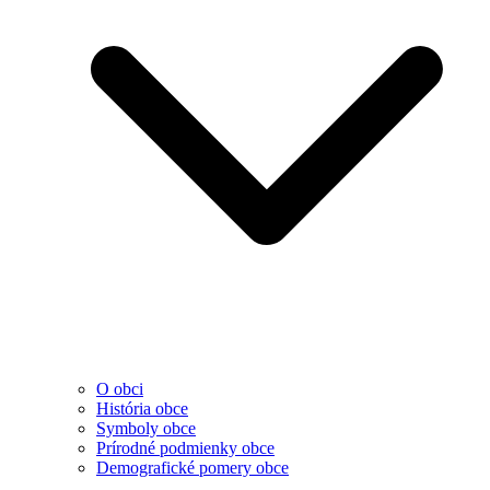
O obci
História obce
Symboly obce
Prírodné podmienky obce
Demografické pomery obce