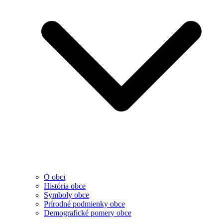
O obci
História obce
Symboly obce
Prírodné podmienky obce
Demografické pomery obce