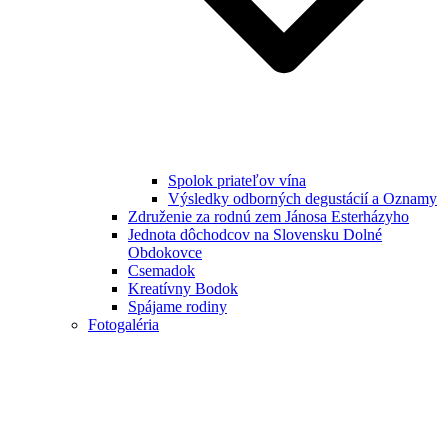
Spolok priateľov vína
Výsledky odborných degustácií a Oznamy
Združenie za rodnú zem Jánosa Esterházyho
Jednota dôchodcov na Slovensku Dolné
Obdokovce
Csemadok
Kreatívny Bodok
Spájame rodiny
Fotogaléria