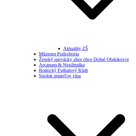
Aktuality ZŠ
Múzeum Podzoboria
Ženský spevácky zbor obce Dolné Obdokovce
Arcanum & Nezábudka
Bodocký Futbalový Klub
Spolok priateľov vína