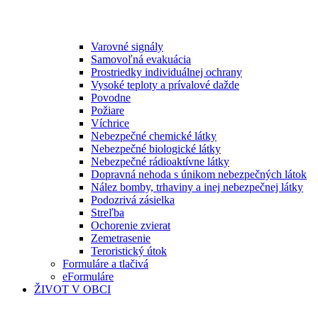
Varovné signály
Samovoľná evakuácia
Prostriedky individuálnej ochrany
Vysoké teploty a prívalové dažde
Povodne
Požiare
Víchrice
Nebezpečné chemické látky
Nebezpečné biologické látky
Nebezpečné rádioaktívne látky
Dopravná nehoda s únikom nebezpečných látok
Nález bomby, trhaviny a inej nebezpečnej látky
Podozrivá zásielka
Streľba
Ochorenie zvierat
Zemetrasenie
Teroristický útok
Formuláre a tlačivá
eFormuláre
ŽIVOT V OBCI