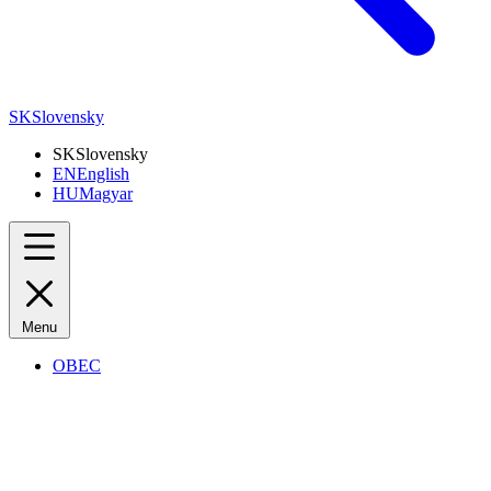
SK
Slovensky
SK
Slovensky
EN
English
HU
Magyar
Menu
OBEC