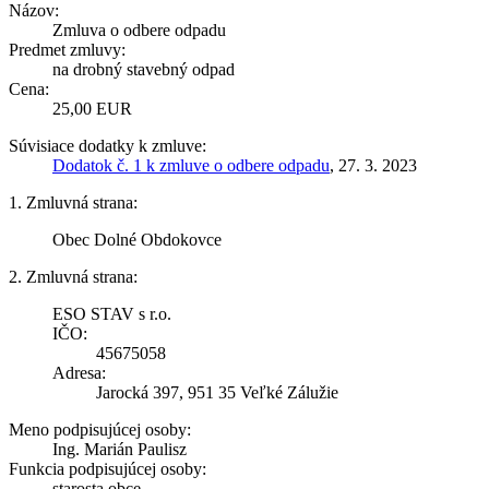
Názov:
Zmluva o odbere odpadu
Predmet zmluvy:
na drobný stavebný odpad
Cena:
25,00 EUR
Súvisiace dodatky k zmluve:
Dodatok č. 1 k zmluve o odbere odpadu
, 27. 3. 2023
1. Zmluvná strana:
Obec Dolné Obdokovce
2. Zmluvná strana:
ESO STAV s r.o.
IČO:
45675058
Adresa:
Jarocká 397, 951 35 Veľké Zálužie
Meno podpisujúcej osoby:
Ing. Marián Paulisz
Funkcia podpisujúcej osoby:
starosta obce