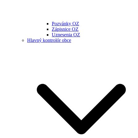
Pozvánky OZ
Zápisnice OZ
Uznesenia OZ
Hlavný kontrolór obce