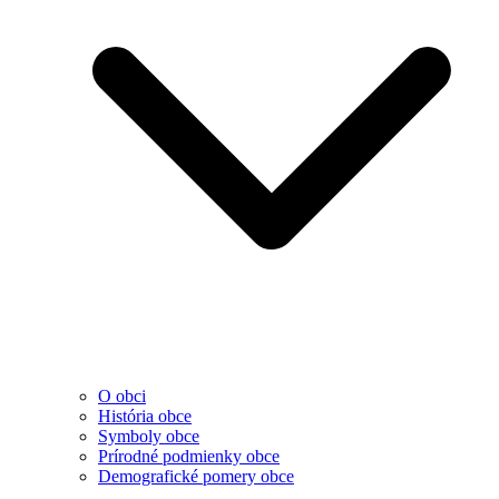
O obci
História obce
Symboly obce
Prírodné podmienky obce
Demografické pomery obce