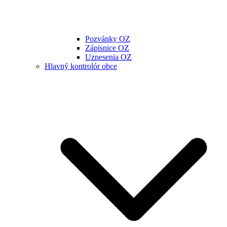
Pozvánky OZ
Zápisnice OZ
Uznesenia OZ
Hlavný kontrolór obce