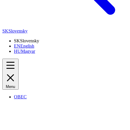
SK
Slovensky
SK
Slovensky
EN
English
HU
Magyar
Menu
OBEC