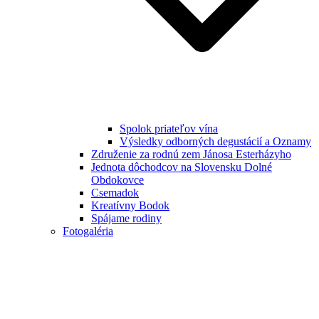
Spolok priateľov vína
Výsledky odborných degustácií a Oznamy
Združenie za rodnú zem Jánosa Esterházyho
Jednota dôchodcov na Slovensku Dolné
Obdokovce
Csemadok
Kreatívny Bodok
Spájame rodiny
Fotogaléria