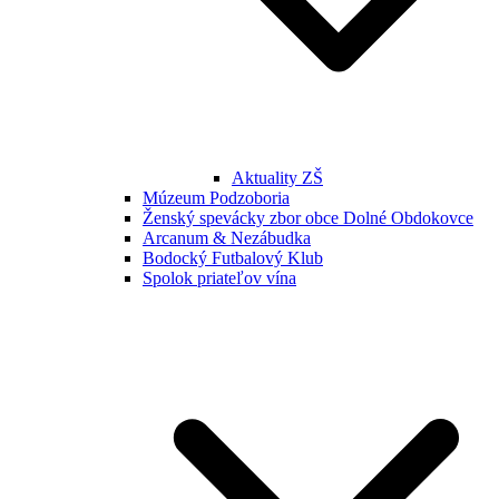
Aktuality ZŠ
Múzeum Podzoboria
Ženský spevácky zbor obce Dolné Obdokovce
Arcanum & Nezábudka
Bodocký Futbalový Klub
Spolok priateľov vína