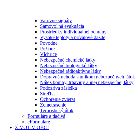
Varovné signály
Samovoľná evakuácia
Prostriedky individuálnej ochrany
Vysoké teploty a prívalové dažde
Povodne
Požiare
Víchrice
Nebezpečné chemické látky
Nebezpečné biologické látky
Nebezpečné rádioaktívne látky
Dopravná nehoda s únikom nebezpečných látok
Nález bomby, trhaviny a inej nebezpečnej látky
Podozrivá zásielka
Streľba
Ochorenie zvierat
Zemetrasenie
Teroristický útok
Formuláre a tlačivá
eFormuláre
ŽIVOT V OBCI