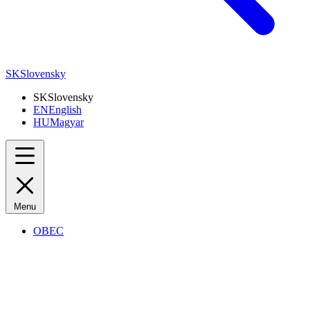
SK
Slovensky
SK
Slovensky
EN
English
HU
Magyar
Menu
OBEC