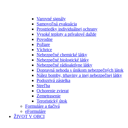
Varovné signály
Samovoľná evakuácia
Prostriedky individuálnej ochrany
Vysoké teploty a prívalové dažde
Povodne
Požiare
Víchrice
Nebezpečné chemické látky
Nebezpečné biologické látky
Nebezpečné rádioaktívne látky
Dopravná nehoda s únikom nebezpečných látok
Nález bomby, trhaviny a inej nebezpečnej látky
Podozrivá zásielka
Streľba
Ochorenie zvierat
Zemetrasenie
Teroristický útok
Formuláre a tlačivá
eFormuláre
ŽIVOT V OBCI