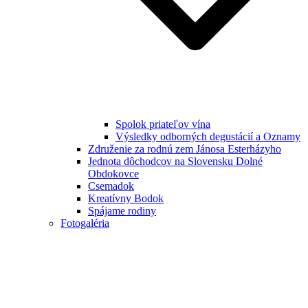
Spolok priateľov vína
Výsledky odborných degustácií a Oznamy
Združenie za rodnú zem Jánosa Esterházyho
Jednota dôchodcov na Slovensku Dolné
Obdokovce
Csemadok
Kreatívny Bodok
Spájame rodiny
Fotogaléria