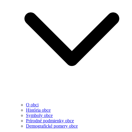
O obci
História obce
Symboly obce
Prírodné podmienky obce
Demografické pomery obce