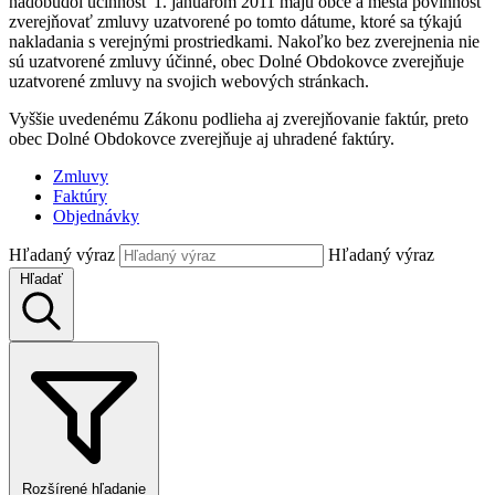
nadobudol účinnosť 1. januárom 2011 majú obce a mestá povinnosť
zverejňovať zmluvy uzatvorené po tomto dátume, ktoré sa týkajú
nakladania s verejnými prostriedkami. Nakoľko bez zverejnenia nie
sú uzatvorené zmluvy účinné, obec Dolné Obdokovce zverejňuje
uzatvorené zmluvy na svojich webových stránkach.
Vyššie uvedenému Zákonu podlieha aj zverejňovanie faktúr, preto
obec Dolné Obdokovce zverejňuje aj uhradené faktúry.
Zmluvy
Faktúry
Objednávky
Hľadaný výraz
Hľadaný výraz
Hľadať
Rozšírené hľadanie