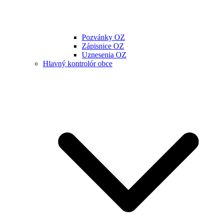
Pozvánky OZ
Zápisnice OZ
Uznesenia OZ
Hlavný kontrolór obce