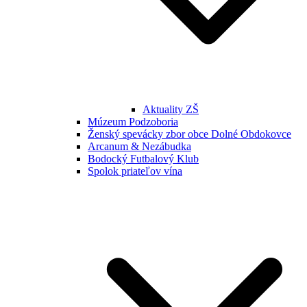
Aktuality ZŠ
Múzeum Podzoboria
Ženský spevácky zbor obce Dolné Obdokovce
Arcanum & Nezábudka
Bodocký Futbalový Klub
Spolok priateľov vína